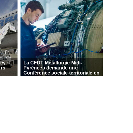
ey » :
La CFDT Métallurgie Midi-
urs
Pyrénées demande une
Conférence sociale territoriale en
rte de
Occitanie
le