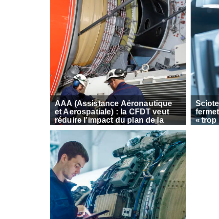
AAA (Assistance Aéronautique
Sciote
et Aerospatiale) : la CFDT veut
fermet
réduire l’impact du plan de la
« trop
Direction
des ma
Trans