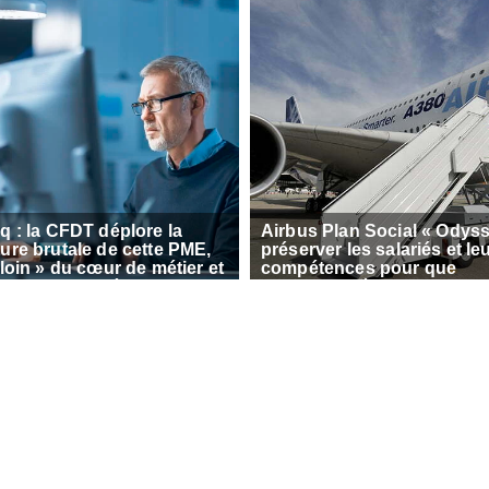
q : la CFDT déplore la
Airbus Plan Social « Odyss
ure brutale de cette PME,
préserver les salariés et le
 loin » du cœur de métier et
compétences pour que
rges de l’américain
l’industrie aéronautique so
digm
la crise en position favorab