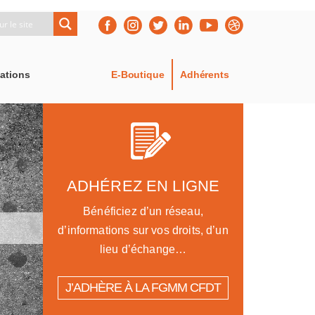
ations
E-Boutique
Adhérents
ADHÉREZ EN LIGNE
Bénéficiez d’un réseau,
d’informations sur vos droits, d’un
lieu d’échange…
J’ADHÈRE À LA FGMM CFDT