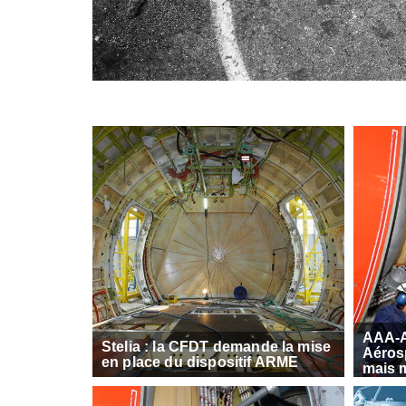
AAA-A
Stelia : la CFDT demande la mise
Aérosp
en place du dispositif ARME
mais m