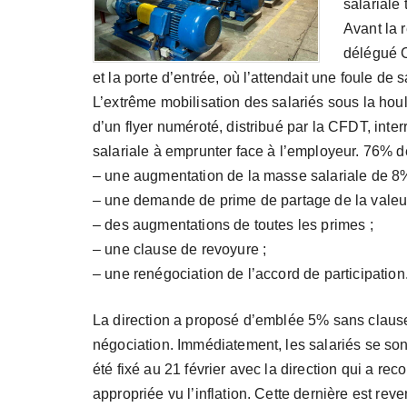
salariale
Avant la r
délégué C
et la porte d’entrée, où l’attendait une foule de 
L’extrême mobilisation des salariés sous la ho
d’un flyer numéroté, distribué par la CFDT, inter
salariale à emprunter face à l’employeur. 76% de
– une augmentation de la masse salariale de 8%
– une demande de prime de partage de la valeu
– des augmentations de toutes les primes ;
– une clause de revoyure ;
– une renégociation de l’accord de participation
La direction a proposé d’emblée 5% sans clause
négociation. Immédiatement, les salariés se s
été fixé au 21 février avec la direction qui a r
appropriée vu l’inflation. Cette dernière est r