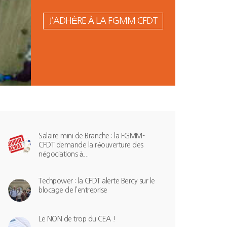
J’ADHÈRE À LA FGMM CFDT
Salaire mini de Branche : la FGMM-
CFDT demande la réouverture des
négociations à...
Techpower : la CFDT alerte Bercy sur le
blocage de l’entreprise
Le NON de trop du CEA !