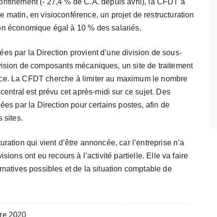
onfinement (- 27,4 % de C.A. depuis avril), la CFDT a
e matin, en visioconférence, un projet de restructuration
on économique égal à 10 % des salariés.
es par la Direction provient d’une division de sous-
ivision de composants mécaniques, un site de traitement
ace. La CFDT cherche à limiter au maximum le nombre
tral est prévu cet après-midi sur ce sujet. Des
ées par la Direction pour certains postes, afin de
 sites.
ration qui vient d’être annoncée, car l’entreprise n’a
sions ont eu recours à l’activité partielle. Elle va faire
rnatives possibles et de la situation comptable de
re 2020