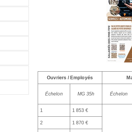
Ouvriers / Employés
Ma
Échelon
MG 35h
Échelon
1
1 853 €
2
1 870 €