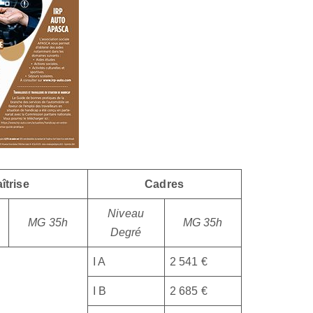
îtrise
Cadres
Niveau
MG 35h
MG 35h
Degré
I A
2 541 €
I B
2 685 €