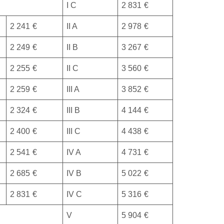
I C
2 831 €
2 241 €
II A
2 978 €
2 249 €
II B
3 267 €
2 255 €
II C
3 560 €
2 259 €
III A
3 852 €
2 324 €
III B
4 144 €
2 400 €
III C
4 438 €
2 541 €
IV A
4 731 €
2 685 €
IV B
5 022 €
2 831 €
IV C
5 316 €
V
5 904 €