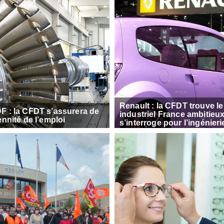
Renault : la CFDT trouve le
F : la CFDT s’assurera de
industriel France ambitieux
ennité de l’emploi
s’interroge pour l’ingénieri