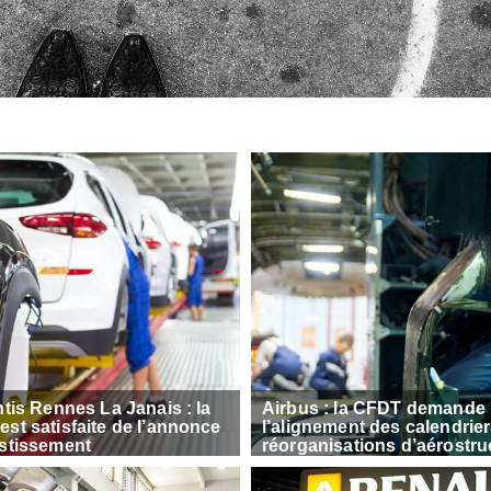
ntis Rennes La Janais : la
Airbus : la CFDT demande
st satisfaite de l’annonce
l’alignement des calendrie
estissement
réorganisations d’aérostru
en France et en Allemagne