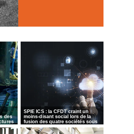
SPIE ICS : la CFDT craint un
rs des
moins-disant social lors de la
ctures
fusion des quatre sociétés sous
le même nom