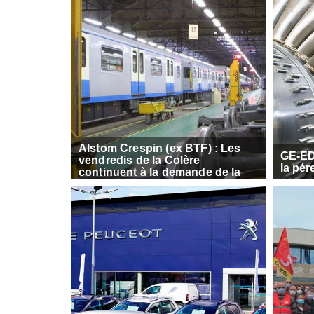
Alstom Crespin (ex BTF) : Les
GE-ED
vendredis de la Colère
la pér
continuent à la demande de la
CFDT