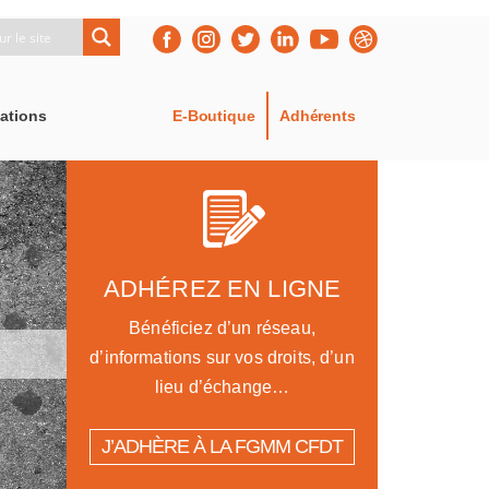
ations
E-Boutique
Adhérents
ADHÉREZ EN LIGNE
Bénéficiez d’un réseau,
d’informations sur vos droits, d’un
lieu d’échange…
J’ADHÈRE À LA FGMM CFDT