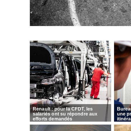
Renault : pour la CFDT, les
Bureau
salariés ont su répondre aux
une pr
efforts demandés
itinér