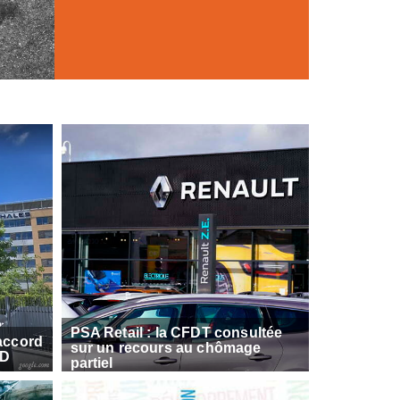
PSA Retail : la CFDT consultée
accord
sur un recours au chômage
LD
partiel