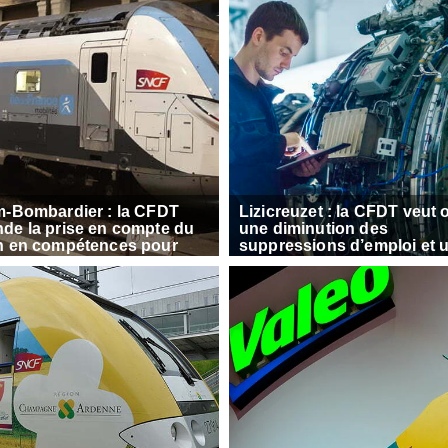
m-Bombardier : la CFDT
Lizicreuzet : la CFDT veut 
de la prise en compte du
une diminution des
n en compétences pour
suppressions d’emploi et 
s-crise
contribution de la holding