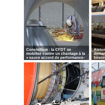
Constellium : la CFDT se
Alsto
mobilise contre un chantage à la
deman
« sauce accord de performance-
besoi
rupture conventionnelle
l’aprè
collective »