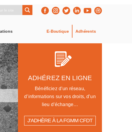
ations
E-Boutique
Adhérents
ADHÉREZ EN LIGNE
Bénéficiez d’un réseau,
d’informations sur vos droits, d’un
lieu d’échange…
J’ADHÈRE À LA FGMM CFDT