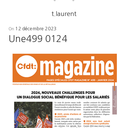
t.laurent
Posted
12 décembre 2023
On
on
Une499 0124