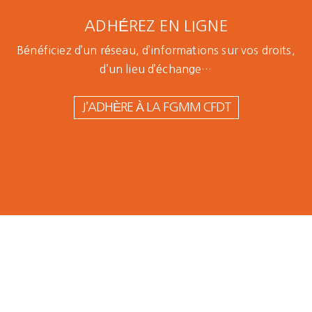
ADHÉREZ EN LIGNE
Bénéficiez d’un réseau, d’informations sur vos droits,
d’un lieu d’échange…
J’ADHÈRE À LA FGMM CFDT
LDR Medical
Promotal :
Stryker
: la CFDT
la CFDT
Cestas :
continue
déplore le
la CFDT
d’alerter des
risque de
rallie 90
risques
liquidation
% de
sanitaires et
de
grévistes
économiques
l'entreprise
« pour
de cette
les