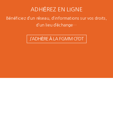
ADHÉREZ EN LIGNE
Bénéficiez d’un réseau, d’informations sur vos droits,
d’un lieu d’échange…
J’ADHÈRE À LA FGMM CFDT
Mobilisation
Le
Notre
Lutter
européenne
pouvoir
avenir
ensemble
pour des
dans un
ne se
pour la
emplois
syndicat
décidera
santé, les
industriels
pas sans
emplois,
de qualité
nous
les
revenus
et des