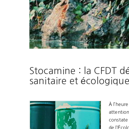
Stocamine : la CFDT d
sanitaire et écologiqu
À l’heur
attention
constate 
de l’Écol