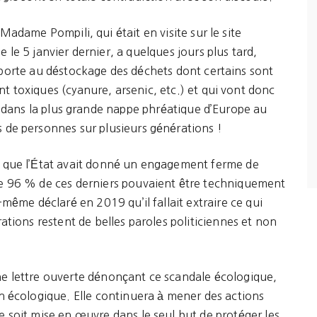
 Madame Pompili, qui était en visite sur le site
 le 5 janvier dernier, a quelques jours plus tard,
porte au déstockage des déchets dont certains sont
 toxiques (cyanure, arsenic, etc.) et qui vont donc
er dans la plus grande nappe phréatique d’Europe au
s de personnes sur plusieurs générations !
te que l’État avait donné un engagement ferme de
que 96 % de ces derniers pouvaient être techniquement
i-même déclaré en 2019 qu’il fallait extraire ce qui
rations restent de belles paroles politiciennes et non
ne lettre ouverte dénonçant ce scandale écologique,
on écologique. Elle continuera à mener des actions
e soit mise en œuvre dans le seul but de protéger les