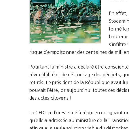
En effet,
Stocamine
fermé la 
hautement
s’infiltr
risque d’empoisonner des centaines de millier
Pourtant la ministre a déclaré être conscien
réversibilité et de déstockage des déchets, 
retirés. Le président de la République avait lu
pouvait l’être, or aujourd’hui toutes ces décla
des actes citoyens !
La CFDT a d’ores et déjà réagi en cosignant u
qu’elle a adressée au ministère de la Transiti
afin que la seule solution viable du déstockag