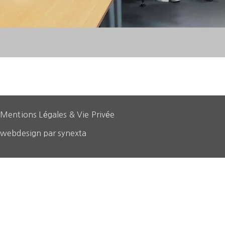
Mentions Légales & Vie Privée
webdesign par synexta