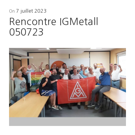
Posted
7 juillet 2023
On
on
Rencontre IGMetall
050723