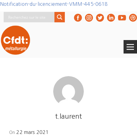
Notification-du-licenciement-VMM-445-0618
t.laurent
Posted
22 mars 2021
On