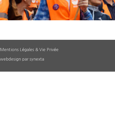
Mentions Légales & Vie Privée
webdesign par synexta