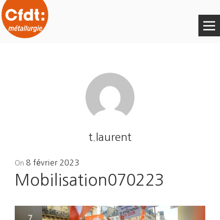
t.laurent
Posted
8 février 2023
On
on
Mobilisation070223