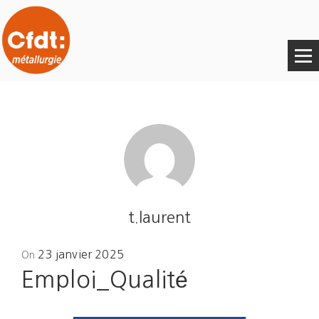
t.laurent
Posted
23 janvier 2025
On
on
Emploi_Qualité