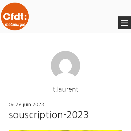
t.laurent
Posted
28 juin 2023
On
on
souscription-2023