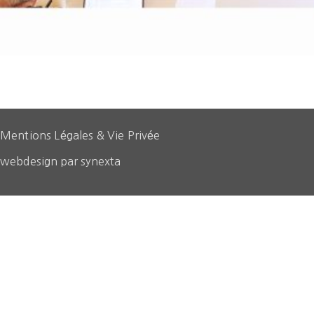
Mentions Légales & Vie Privée
webdesign par synexta