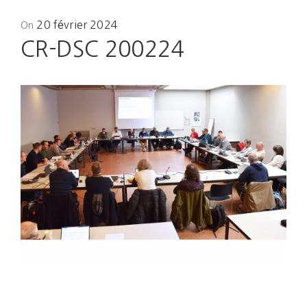
Posted
20 février 2024
On
on
CR-DSC 200224