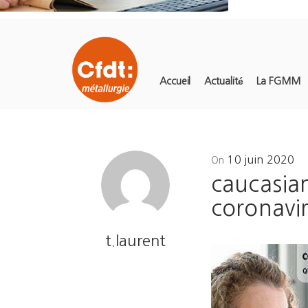
Accueil
Actualité
La FGMM
Posted
10 juin 2020
On
on
caucasia
coronavir
t.laurent