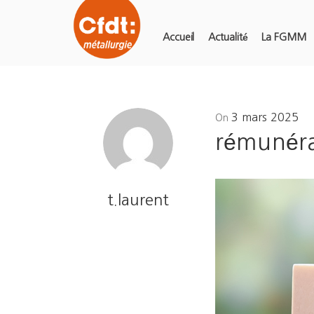
Accueil
Actualité
La FGMM
Posted
3 mars 2025
On
on
rémunéra
t.laurent