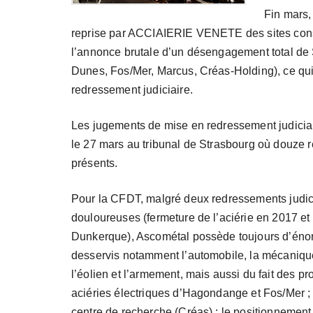
Fin mars, 
reprise par ACCIAIERIE VENETE des sites consti
l’annonce brutale d’un désengagement total de
Dunes, Fos/Mer, Marcus, Créas-Holding), ce qu
redressement judiciaire.
Les jugements de mise en redressement judiciai
le 27 mars au tribunal de Strasbourg où douze r
présents.
Pour la CFDT, malgré deux redressements judic
douloureuses (fermeture de l’aciérie en 2017 et
Dunkerque), Ascométal possède toujours d’énor
desservis notamment l’automobile, la mécanique
l’éolien et l’armement, mais aussi du fait des 
aciéries électriques d’Hagondange et Fos/Mer ; 
centre de recherche (Créas) ; le positionnement 