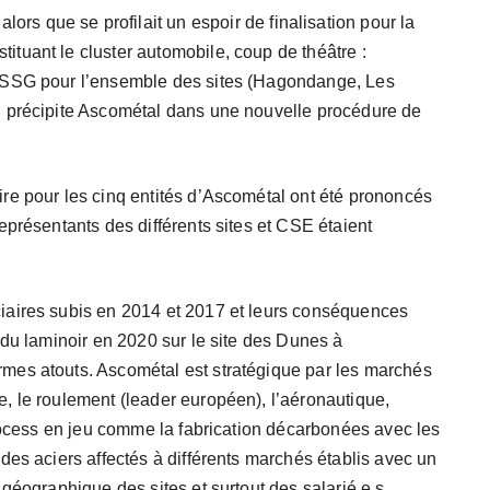
alors que se profilait un espoir de finalisation pour la
tuant le cluster automobile, coup de théâtre :
 SSG pour l’ensemble des sites (Hagondange, Les
i précipite Ascométal dans une nouvelle procédure de
re pour les cinq entités d’Ascométal ont été prononcés
eprésentants des différents sites et CSE étaient
iaires subis en 2014 et 2017 et leurs conséquences
 du laminoir en 2020 sur le site des Dunes à
mes atouts. Ascométal est stratégique par les marchés
, le roulement (leader européen), l’aéronautique,
process en jeu comme la fabrication décarbonées avec les
des aciers affectés à différents marchés établis avec un
géographique des sites et surtout des salarié.e.s