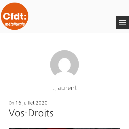
t.laurent
Posted
16 juillet 2020
On
on
Vos-Droits