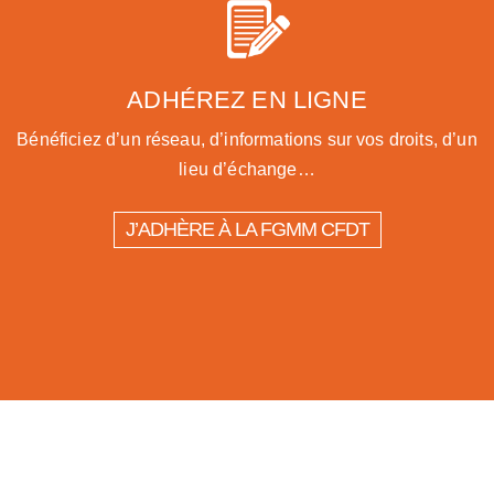
ADHÉREZ EN LIGNE
Bénéficiez d’un réseau, d’informations sur vos droits, d’un
lieu d’échange…
J’ADHÈRE À LA FGMM CFDT
Branche
Branche
CNHBJO : La
Branche
Jeux-Jouets
du Froid
CFDT
du Froid
et
: la
déplore que
: la
Puériculture :
CFDT
la partie
FGMM-
la FGMM-
signe
patronale
CFDT