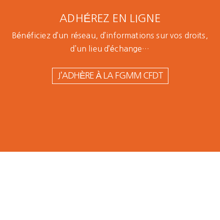
ADHÉREZ EN LIGNE
Bénéficiez d’un réseau, d’informations sur vos droits,
d’un lieu d’échange…
J’ADHÈRE À LA FGMM CFDT
La FGMM-
CFDT au
Tribunal
de Paris
pour la
défense
des
salaires