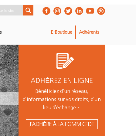
s
E-Boutique
Adhérents
ADHÉREZ EN LIGNE
Bénéficiez d’un réseau,
d’informations sur vos droits, d’un
lieu d’échange…
J’ADHÈRE À LA FGMM CFDT