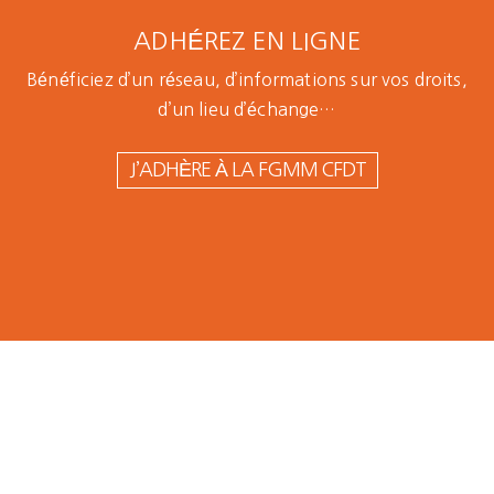
ADHÉREZ EN LIGNE
Bénéficiez d’un réseau, d’informations sur vos droits,
d’un lieu d’échange…
J’ADHÈRE À LA FGMM CFDT
Alstom
Crespin : la
CFDT
constate de
nombreux
accidents du
travail avec
le