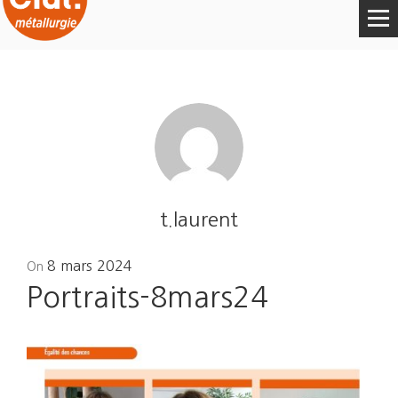
t.laurent
Posted
8 mars 2024
On
on
Portraits-8mars24