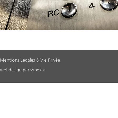
Mentions Légales & Vie Privée
webdesign par synexta