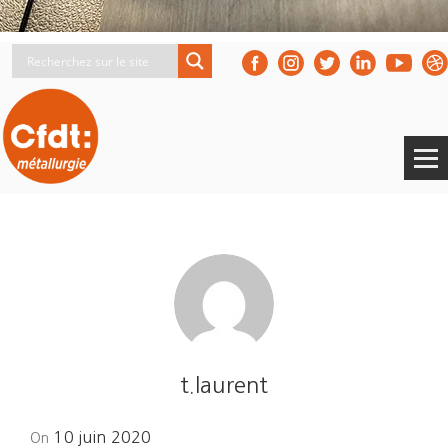
t.laurent
Posted
10 juin 2020
On