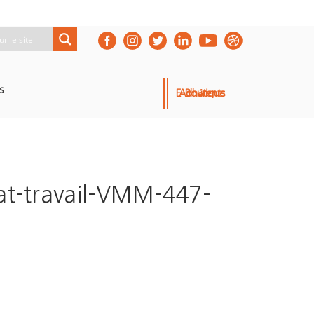
s
E-Boutique
Adhérents
at-travail-VMM-447-