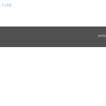
7-1118
webd