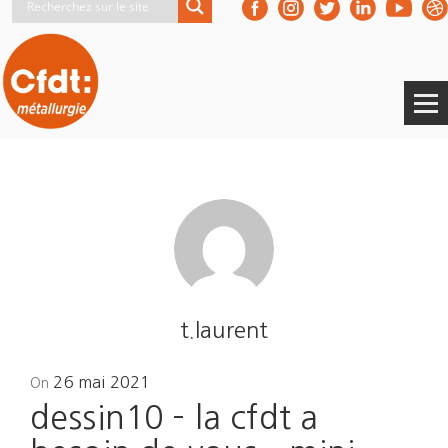
t.laurent
Posted
26 mai 2021
On
on
dessin10 – la cfdt a