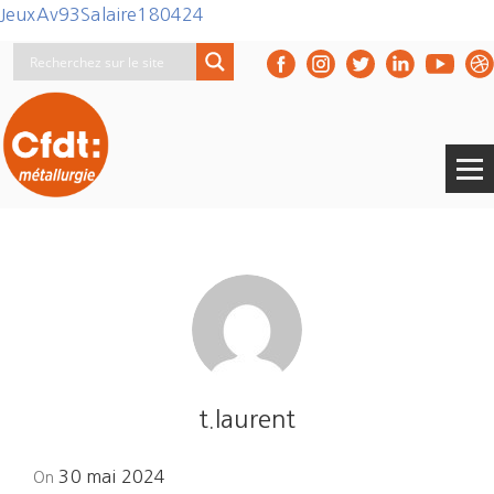
JeuxAv93Salaire180424
t.laurent
Posted
30 mai 2024
On