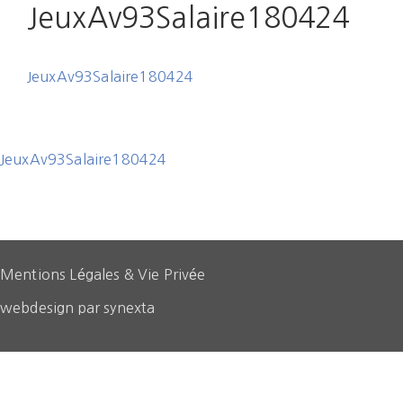
on
JeuxAv93Salaire180424
JeuxAv93Salaire180424
JeuxAv93Salaire180424
Mentions Légales & Vie Privée
webdesign par synexta