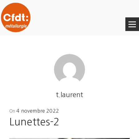
t.laurent
Posted
4 novembre 2022
On
on
Lunettes-2