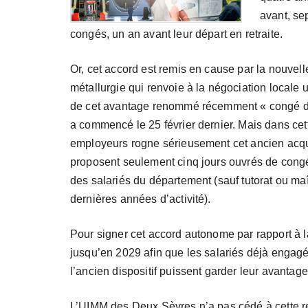
avant, se
congés, un an avant leur départ en retraite.
Or, cet accord est remis en cause par la nouvell
métallurgie qui renvoie à la négociation locale
de cet avantage renommé récemment « congé de 
a commencé le 25 février dernier. Mais dans cet
employeurs rogne sérieusement cet ancien acqu
proposent seulement cinq jours ouvrés de congé
des salariés du département (sauf tutorat ou maî
dernières années d’activité).
Pour signer cet accord autonome par rapport à
jusqu’en 2029 afin que les salariés déjà engagé
l’ancien dispositif puissent garder leur avantage
L’UIMM des Deux Sèvres n’a pas cédé à cette re