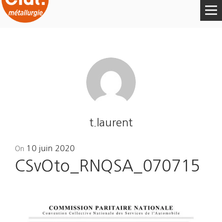
t.laurent
Posted
10 juin 2020
On
on
CSvOto_RNQSA_070715