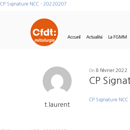
CP Signature NCC - 20220207
Accueil
Actualité
La FGMM
Posted
8 février 2022
On
on
CP Signa
CP Signature NCC
t.laurent