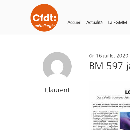
Accueil
Actualité
La FGMM
Posted
16 juillet 2020
On
on
BM 597 ja
t.laurent