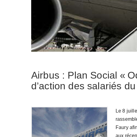
Airbus : Plan Social «
d’action des salariés du 
Le 8 juill
rassembl
Faury afi
aux réce